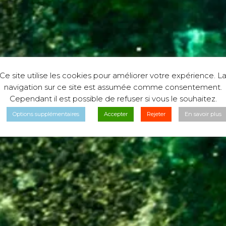
Ce site utilise les cookies pour améliorer votre expérience. L
navigation sur ce site est assumée comme consentement.
Cependant il est possible de refuser si vous le souhaitez.
Options supplémentaires
Accepter
Rejeter
En savoir plus