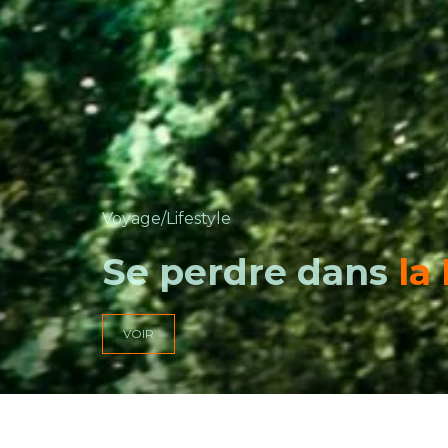
Voyage/Lifestyle
Se perdre dans
le
VOIR